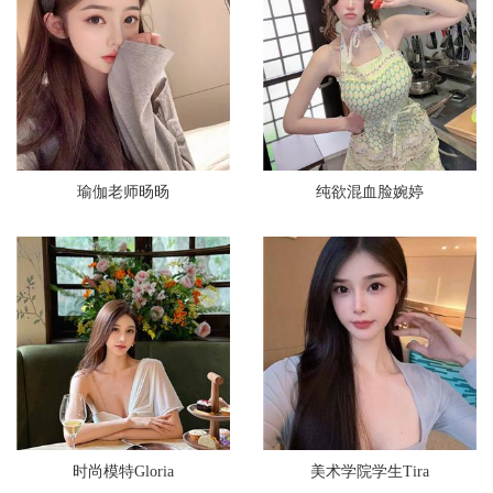
瑜伽老师旸旸
纯欲混血脸婉婷
时尚模特Gloria
美术学院学生Tira