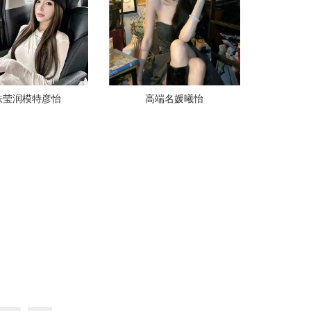
肤莹润模特彦怡
高端名媛曦怡