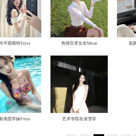
尚平面模特Teyra
热情百变女友Miran
肌
新美院学妹Freya
艺术学院在读雪菲